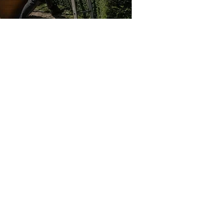
INFO & CONTACT
JOHN JACOB SRL
Avenue Thomas Edison, 43
1402 NIVELLES
067 882 900
info@johnjacob.be
Devis gratuit