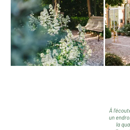
Á l'écout
un endroi
la qua