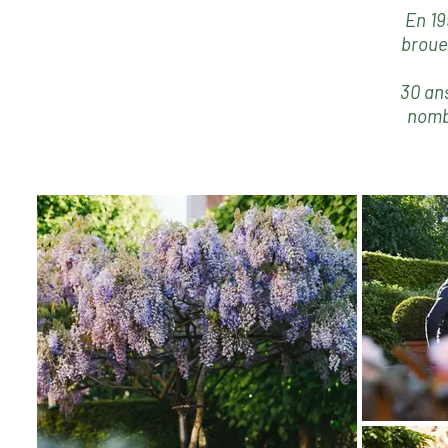
En 19
broue
30 ans
nomb