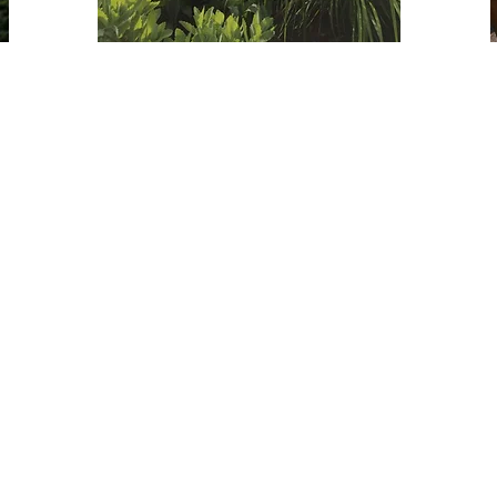
SERVICES
Plans et Conseils
Création de jardins
Rénovation de jardins
Entretien de jardins
Plantations
Terrasses & pavages
Chemins, Allées & Parkings
Pelouses (semis et rouleaux)
Abattages & Élagages
Clôtures
Potagers &
Vergers
Toitures & murs végétaux