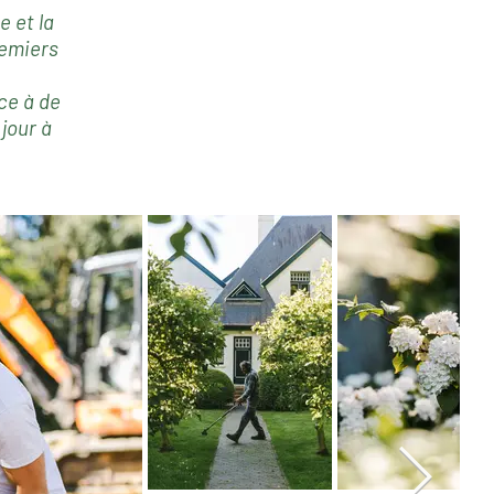
e
et la
remiers
ce à de
jour à