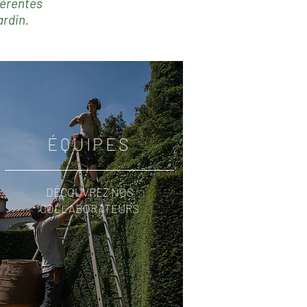
férentes
ardin.
ÉQUIPES
DÉCOUVREZ NOS
COLLABORATEURS