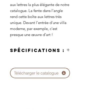
aux lettres la plus élégante de notre
catalogue. La fente dans l’angle
rend cette boîte aux lettres très
unique. Devant l’entrée d'une villa
moderne, par exemple, c'est
presque une œuvre d’art !
SPÉCIFICATIONS :
Garantie 5 ans.
Les boîtes aux lettres en
aluminium sont très solides,
Télécharger le catalogue
robustes, résistantes à la corrosion
et durables.
L'épaisseur de l'aluminium est de
2 mm.
Porte verrouillable avec deux clés.
Couche supérieure résistante aux
rayures.