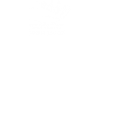
Les couleurs standard sont en RAL
7016, RAL 7021, RAL 9005 et RAL
9016. Des frais de départ peuvent
être facturés pour d'autres
couleurs.
SERVICES
Plans et Conseils
Création de jardins
Rénovation de jardins
Entretien de jardins
Plantations
Terrasses & pavages
Chemins, Allées & Parkings
Pelouses (semis et rouleaux)
Abattages & Élagages
Clôtures
Potagers &
Vergers
Toitures & murs végétaux
Wellness