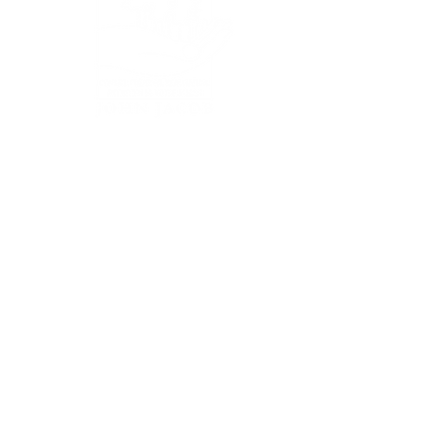
SERVICES
Plans et Conseils
Création de jardins
Rénovation de jardins
Entretien de jardins
Plantations
Terrasses & pavages
Chemins, Allées & Parkings
Pelouses (semis et rouleaux)
Abattages & Élagages
Clôtures
Potagers &
Vergers
Toitures & murs végétaux
Wellness