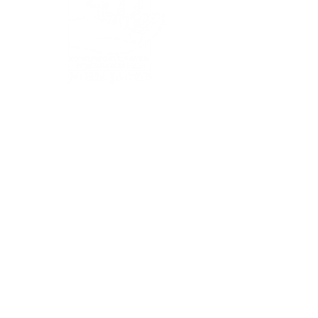
SERVICES
Plans et Conseils
Création de jardins
Rénovation de jardins
Entretien de jardins
Plantations
Terrasses & pavages
Chemins, Allées & Parkings
Pelouses (semis et rouleaux)
Abattages & Élagages
Clôtures
Potagers &
Vergers
Toitures & murs végétaux
Wellness