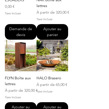
lettres
Prix
0,00 €
Prix promotionnel
À partir de
320,00 €
Taxe Incluse
Taxe Incluse
Demande de
Ajouter au
devis
panier
FLYN Boîte aux
HALO Brasero
lettres
Prix promotionnel
À partir de
65,00 €
Prix promotionnel
À partir de
320,00 €
Taxe Incluse
Taxe Incluse
Ajouter au
Ajouter au