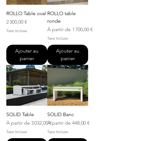
ROLLO Table oval
ROLLO table
ronde
Prix
2 300,00 €
Prix promotionnel
À partir de
1 700,00 €
Taxe Incluse
Taxe Incluse
Ajouter au
Ajouter au
panier
panier
SOLID Table
SOLID Banc
Prix promotionnel
Prix promotionnel
À partir de
3 032,00 €
À partir de
448,00 €
Taxe Incluse
Taxe Incluse